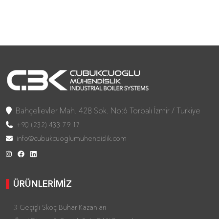
Bahçelievler Mah. 428 Sok. No:6 Torbalı İzmir / Turkiye
+90 (232) 433 79 17
info@cubukcuoglumuhendislik.com
ÜRÜNLERİMİZ
3 Geçişli Skoç Buhar Kazanları