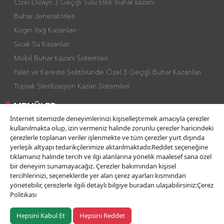
Özel Dizayn 3 Geçişli Sulu Etkili Buhar kazanı
Buhar Jeneratörleri
Kızgın Yağ Kazanları
Sıcak Su Kazanları
Mobil Buhar Kazanı Sistemleri
Palet ve Kereste Sektöründe Özel 3 Geçişli Buhar Kazanları
Toprak Sterilizasyon Kazan Sistemleri
MENÜLER
İnternet sitemizde deneyimlerinizi kişiselleştirmek amacıyla çerezler
kullanılmakta olup, izin vermeniz halinde zorunlu çerezler haricindeki
ANA SAYFA
çerezlerle toplanan veriler işlenmekte ve tüm çerezler yurt dışında
VİZYON & MİSYON
yerleşik altyapı tedarikçilerimize aktarılmaktadır.Reddet seçeneğine
tıklamanız halinde tercih ve ilgi alanlarına yönelik maalesef sana özel
FİRMA PROFİLİ
bir deneyim sunamayacağız. Çerezler bakımından kişisel
SERTİFİKALAR
tercihlerinizi, seçeneklerde yer alan çerez ayarları kısmından
yönetebilir, çerezlerle ilgili detaylı bilgiye buradan ulaşabilirsiniz:Çerez
SOSYAL SORUMLULUK
Politikası
İLETİŞİM
Hepsini Kabul Et
Hepsini Reddet