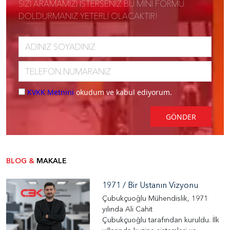
SİZİ ARAMAMIZI İSTERSENİZ BU MİNİ FORMU
DOLDURMANIZ YETERLİ OLACAKTIR!
KVKK Metnini
okudum ve kabul ediyorum.
GÖNDER
BLOG &
MAKALE
1971 / Bir Ustanın Vizyonu
Çubukçuoğlu Mühendislik, 1971
yılında Ali Cahit
Çubukçuoğlu tarafından kuruldu. İlk